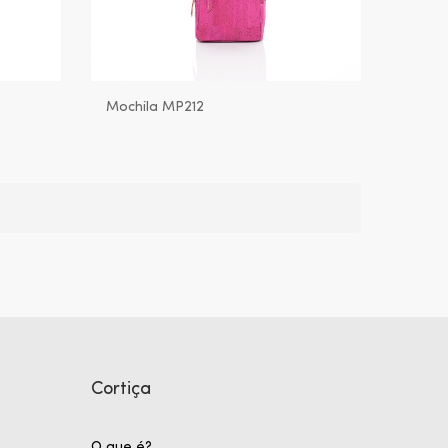
Mochila MP212
Cortiça
O que é?