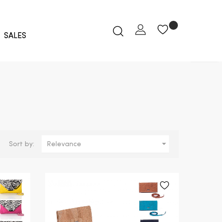
SALES

Sort by:
Relevance