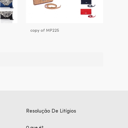
copy of MP225
Resolução De Litígios
O que é?