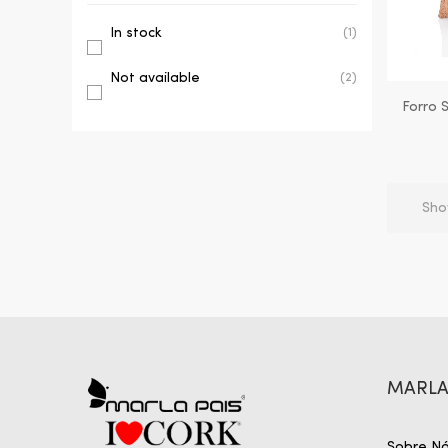
In stock
(1)
Not available
(2)
Forro 
amovív
Sho
MARLA
Sobre N