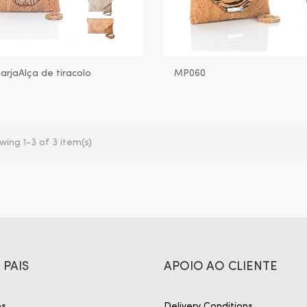
SarjaAlça de tiracolo
MP060
el (com mola...
wing 1-3 of 3 item(s)
 PAIS
APOIO AO CLIENTE
ós
Delivery Conditions